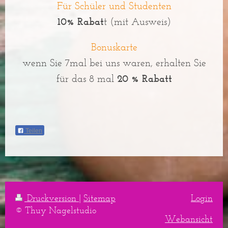
Für Schüler und Studenten
10% Rabat
t (mit Ausweis)
Bonuskarte
wenn Sie 7mal bei uns waren, erhalten Sie
für das 8 mal
20 % Rabatt
Teilen
Druckversion
|
Sitemap
Login
© Thuy Nagelstudio
Webansicht